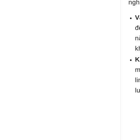
ngh
V
đ
n
k
K
m
l
l