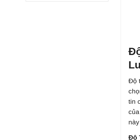
Độ
Lư
Độ 
chọ
tin
của
này
Độ 