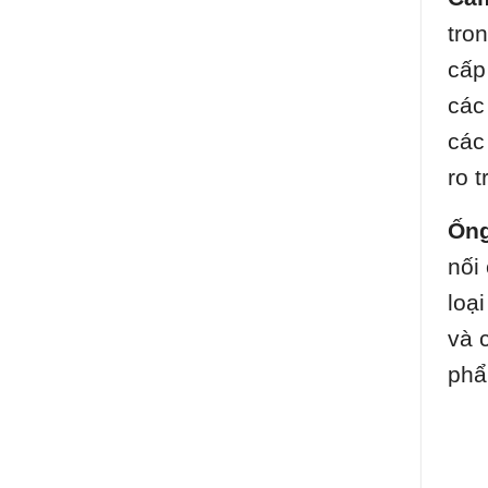
tro
cấp
các
các
ro 
Ống
nối
loạ
và 
phẩ