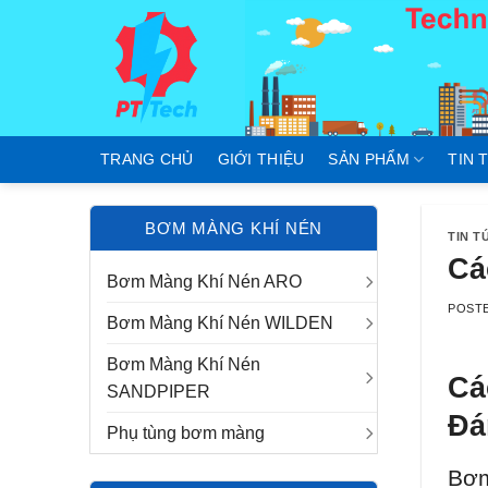
Skip
to
content
TRANG CHỦ
GIỚI THIỆU
SẢN PHẨM
TIN 
BƠM MÀNG KHÍ NÉN
TIN T
Cá
Bơm Màng Khí Nén ARO
POST
Bơm Màng Khí Nén WILDEN
Bơm Màng Khí Nén
Cá
SANDPIPER
Đá
Phụ tùng bơm màng
Bơm