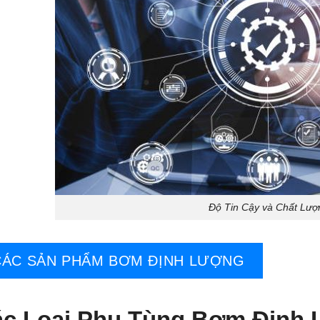
Độ Tin Cậy và Chất Lượ
CÁC SẢN PHẨM BƠM ĐỊNH LƯỢNG
c Loại Phụ Tùng Bơm Định 