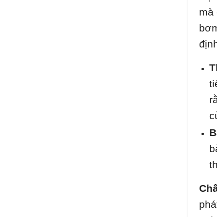
mà 
bơm
địn
T
t
r
c
B
b
t
Chấ
phá