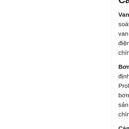
Van
soá
van
điệ
chí
Bơm
địn
Pro
bơm
sản
chí
Cảm