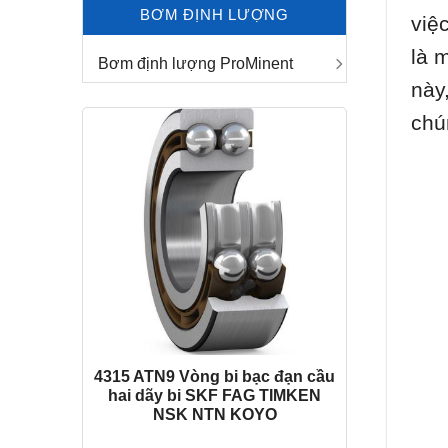
BƠM ĐỊNH LƯỢNG
việ
là 
Bơm định lượng ProMinent
này
chú
4315 ATN9 Vòng bi bạc đạn cầu
hai dãy bi SKF FAG TIMKEN
NSK NTN KOYO