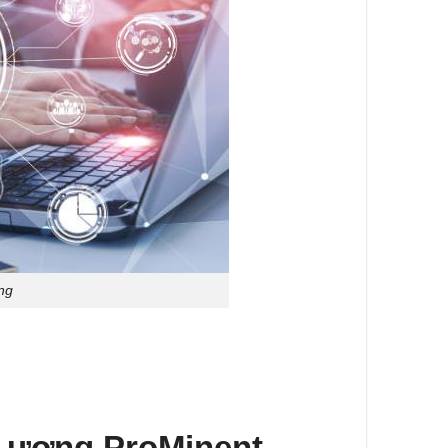
ng
Lượng ProMinent