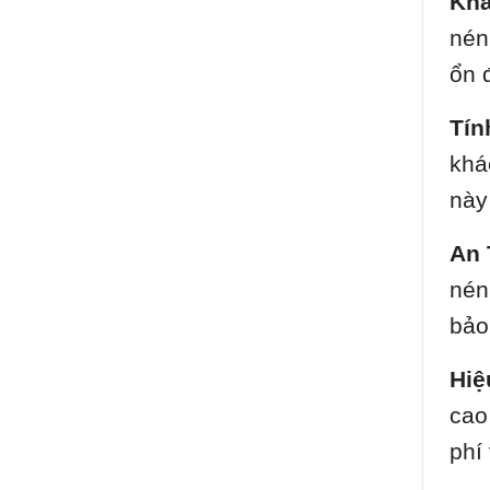
Khả
nén
ổn 
Tín
khá
này
An 
nén
bảo
Hiệ
cao
phí