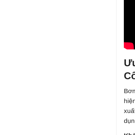
Ưu
C
Bơm
hiệ
xuấ
dụn