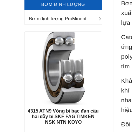
Bơm
BƠM ĐỊNH LƯỢNG
xuấ
Bơm định lượng ProMinent
lựa
Cat
ứng
pol
tìm
Khả
khí
nha
hiệ
4315 ATN9 Vòng bi bạc đạn cầu
hai dãy bi SKF FAG TIMKEN
NSK NTN KOYO
Đối