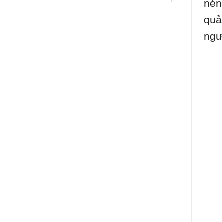
nén
quả
ngư