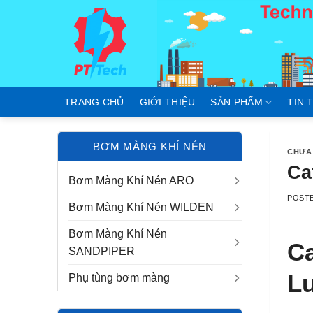
Skip
to
content
TRANG CHỦ
GIỚI THIỆU
SẢN PHẨM
TIN 
BƠM MÀNG KHÍ NÉN
CHƯA
Ca
Bơm Màng Khí Nén ARO
POST
Bơm Màng Khí Nén WILDEN
Bơm Màng Khí Nén
C
SANDPIPER
L
Phụ tùng bơm màng