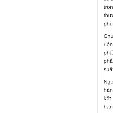
tro
thư
phụ
Chú
riê
phẩ
phẩ
suấ
Ngo
hàn
kết
hàn