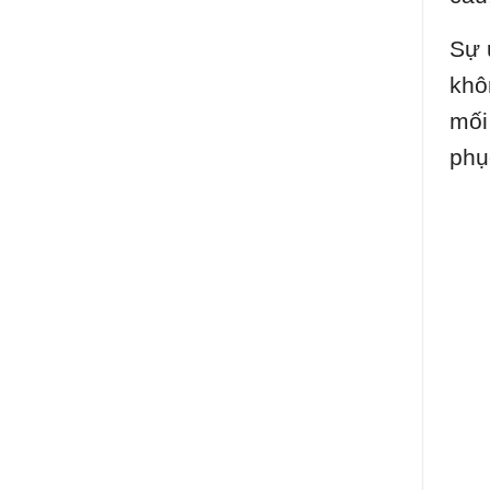
Sự 
khô
mối
phụ