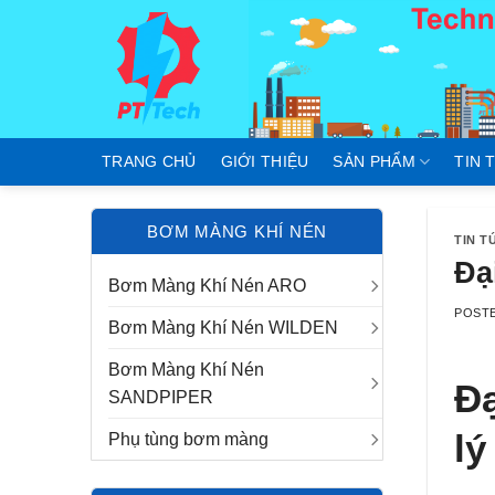
Skip
to
content
TRANG CHỦ
GIỚI THIỆU
SẢN PHẨM
TIN 
BƠM MÀNG KHÍ NÉN
TIN T
Đạ
Bơm Màng Khí Nén ARO
POST
Bơm Màng Khí Nén WILDEN
Bơm Màng Khí Nén
Đạ
SANDPIPER
lý
Phụ tùng bơm màng