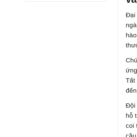
Đại
ngà
hào
thư
Chú
ứng
Tất
đến
Đội
hỗ 
coi
cầu