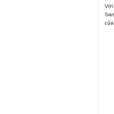
Với
San
của