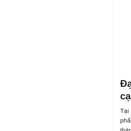
Đạ
cạ
Tại
phẩ
thà