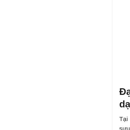
Đạ
dạ
Tại
sưu