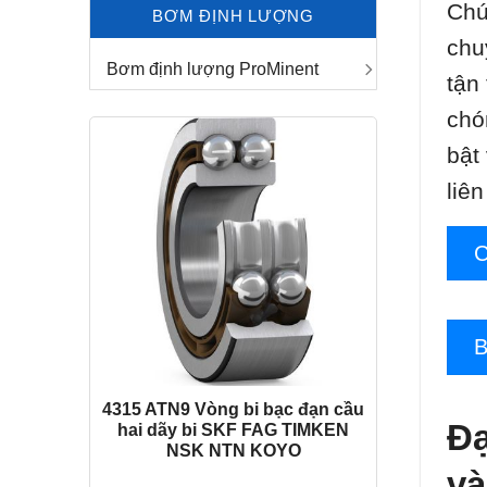
Chú
BƠM ĐỊNH LƯỢNG
chu
Bơm định lượng ProMinent
tận
chó
bật
liê
4315 ATN9 Vòng bi bạc đạn cầu
Đạ
hai dãy bi SKF FAG TIMKEN
NSK NTN KOYO
và