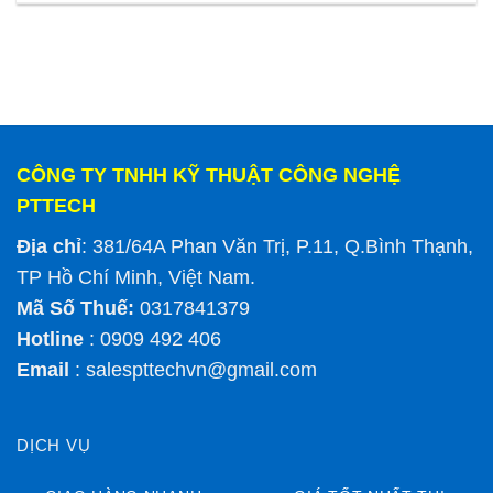
CÔNG TY TNHH KỸ THUẬT CÔNG NGHỆ
PTTECH
Địa chỉ
: 381/64A Phan Văn Trị, P.11, Q.Bình Thạnh,
TP Hồ Chí Minh, Việt Nam.
Mã Số Thuế:
0317841379
Hotline
: 0909 492 406
Email
:
salespttechvn@gmail.com
DỊCH VỤ