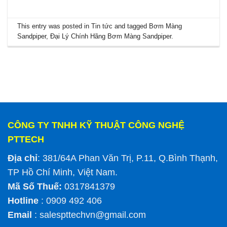
This entry was posted in
Tin tức
and tagged
Bơm Màng
Sandpiper
,
Đại Lý Chính Hãng Bơm Màng Sandpiper
.
CÔNG TY TNHH KỸ THUẬT CÔNG NGHỆ
PTTECH
Địa chỉ
: 381/64A Phan Văn Trị, P.11, Q.Bình Thạnh,
TP Hồ Chí Minh, Việt Nam.
Mã Số Thuế:
0317841379
Hotline
: 0909 492 406
Email
:
salespttechvn@gmail.com