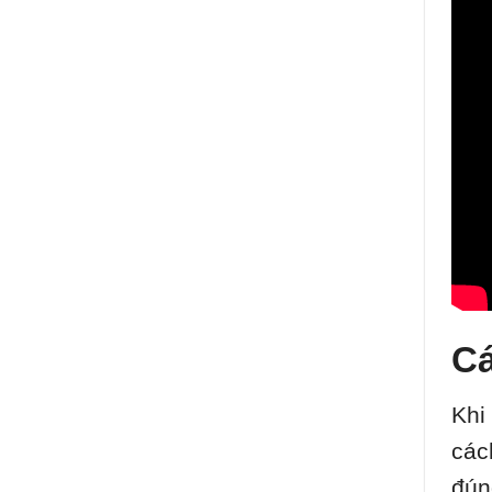
C
Khi
các
đún