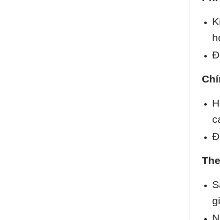
K
h
Đ
Chí
H
c
Đ
The
S
g
N