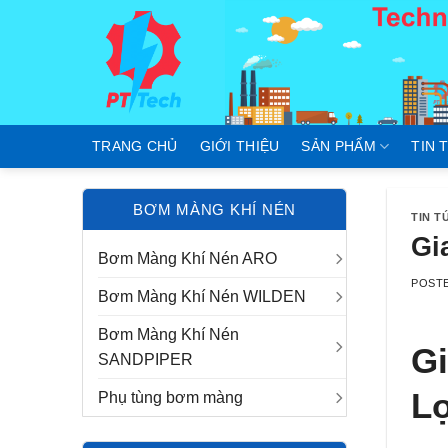
Skip
to
content
TRANG CHỦ
GIỚI THIỆU
SẢN PHẨM
TIN 
BƠM MÀNG KHÍ NÉN
TIN T
Gi
Bơm Màng Khí Nén ARO
POST
Bơm Màng Khí Nén WILDEN
Bơm Màng Khí Nén
G
SANDPIPER
Lợ
Phụ tùng bơm màng