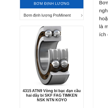
Bơm
BƠM ĐỊNH LƯỢNG
ngh
Bơm định lượng ProMinent
hoặ
là 
ích
4315 ATN9 Vòng bi bạc đạn cầu
hai dãy bi SKF FAG TIMKEN
NSK NTN KOYO