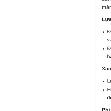
màn
Lựa
Đ
v
Đ
h
Xác
L
H
đ
Phí