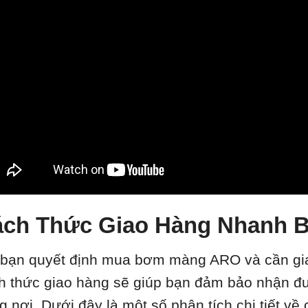
ách Thức Giao Hàng Nhanh
 bạn quyết định mua bơm màng ARO và cần gia
h thức giao hàng sẽ giúp bạn đảm bảo nhận đ
g nơi. Dưới đây là một số phân tích chi tiết v