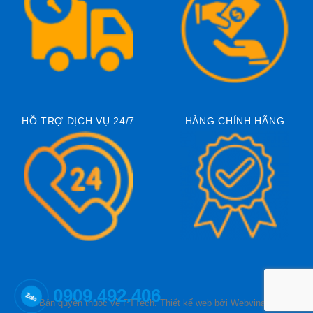
HỖ TRỢ DỊCH VỤ 24/7
HÀNG CHÍNH HÃNG
0909.492.406
© Bản quyền thuộc về PTTech.
Thiết kế web
bởi Webvina.net.