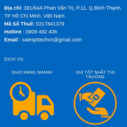
Địa chỉ
: 381/64A Phan Văn Trị, P.11, Q.Bình Thạnh,
TP Hồ Chí Minh, Việt Nam.
Mã Số Thuế:
0317841379
Hotline
: 0909 492 406
Email
:
salespttechvn@gmail.com
DỊCH VỤ
GIAO HÀNG NHANH
GIÁ TỐT NHẤT THỊ
TRƯỜNG