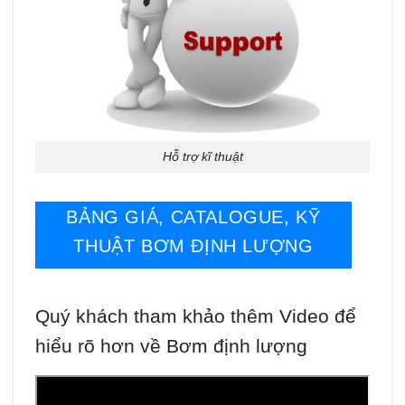
Hỗ trợ kĩ thuật
BẢNG GIÁ, CATALOGUE, KỸ
THUẬT BƠM ĐỊNH LƯỢNG
Quý khách tham khảo thêm Video để
hiểu rõ hơn về Bơm định lượng