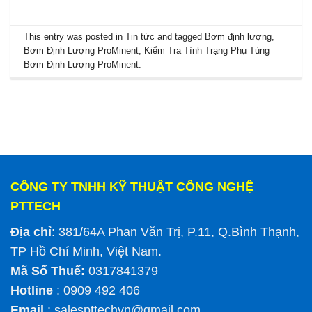
This entry was posted in
Tin tức
and tagged
Bơm định lượng
,
Bơm Định Lượng ProMinent
,
Kiểm Tra Tình Trạng Phụ Tùng
Bơm Định Lượng ProMinent
.
CÔNG TY TNHH KỸ THUẬT CÔNG NGHỆ
PTTECH
Địa chỉ
: 381/64A Phan Văn Trị, P.11, Q.Bình Thạnh,
TP Hồ Chí Minh, Việt Nam.
Mã Số Thuế:
0317841379
Hotline
: 0909 492 406
Email
:
salespttechvn@gmail.com