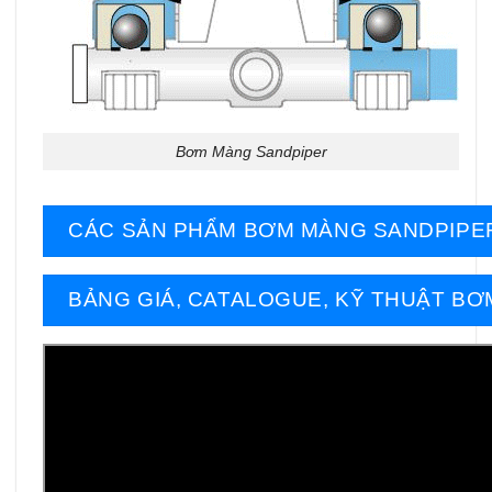
Bơm Màng Sandpiper
CÁC SẢN PHẨM BƠM MÀNG SANDPIPE
BẢNG GIÁ, CATALOGUE, KỸ THUẬT BƠ