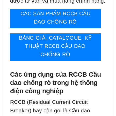
được tư vấn và mua hàng chính hãng.
CÁC SẢN PHẨM RCCB CẦU
DAO CHỐNG RÒ
BẢNG GIÁ, CATALOGUE, KỸ
THUẬT RCCB CẦU DAO
CHỐNG RÒ
Các ứng dụng của RCCB Cầu
dao chống rò trong hệ thống
điện công nghiệp
RCCB (Residual Current Circuit
Breaker) hay còn gọi là Cầu dao