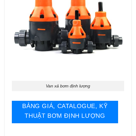
Van xả bơm định lượng
BẢNG GIÁ, CATALOGUE, KỸ
THUẬT BƠM ĐỊNH LƯỢNG